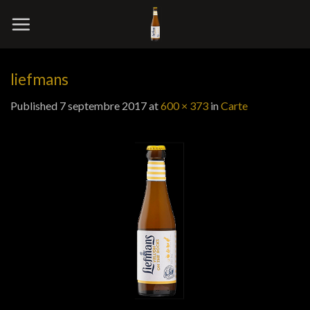
Skip
to
content
liefmans
Published
7 septembre 2017
at
600 × 373
in
Carte