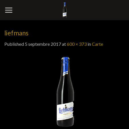
Skip
to
content
liefmans
Published
5 septembre 2017
at
600 × 373
in
Carte