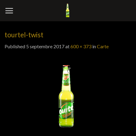
Skip
to
content
tourtel-twist
Published
5 septembre 2017
at
600 × 373
in
Carte