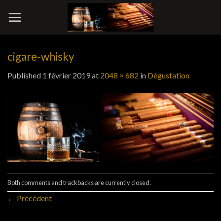
Skip
to
content
cigare-whisky
Published
1 février 2019
at
2048 × 682
in
Dégustation
Both comments and trackbacks are currently closed.
←
Précédent