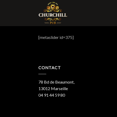
Skip
to
content
[metaslider id=375]
CONTACT
78 Bd de Beaumont,
13012 Marseille
04 91 44 59 80