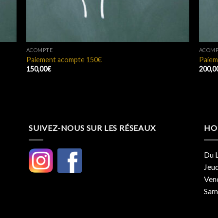
ACOMPTE
ACOMP
Paiement acompte 150€
Paiem
150,00
€
200,0
SUIVEZ-NOUS SUR LES RÉSEAUX
HO
Du L
Jeud
Vend
Same