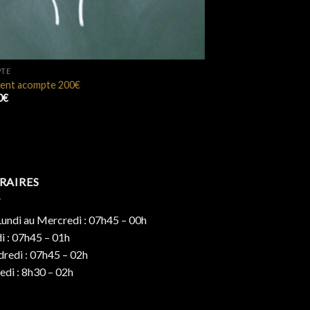
TE
ent acompte 200€
0
€
RAIRES
undi au Mercredi : 07h45 – 00h
i : 07h45 – 01h
redi : 07h45 – 02h
di : 8h30 – 02h