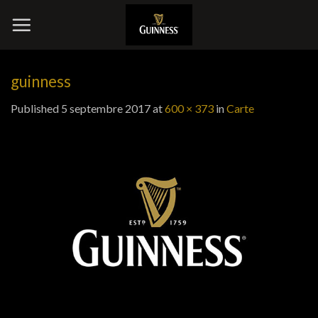
Skip
to
content
guinness
Published
5 septembre 2017
at
600 × 373
in
Carte